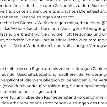
r dem Anteil der bis zu dem Zeitpunkt, zu dem Sie un
 Vertrags unterrichten, bereits erbrachten Dienstleistu
esehenen Dienstleistungen entspricht
rechts bei Dienst- / Werkverträgen mit Verbrauchern (§ 
ss das Widerrufsrecht bei einem Vertrag zur Erbringung 
vollständig erbracht wurde und die Höft Heizungs- und
hat, nachdem Sie dazu Ihre ausdrückliche Zustimmung 
, dass Sie Ihr Widerrufsrecht bei vollständiger Vertrags
re bleibt dessen Eigentum bis zur vollständigen Zahlun
r aus der Geschäftsbeziehung resultierender Forderunge
verpflichtet, die Ware pfleglich zu behandeln. Eine Ver
 (etwa durch Verkauf, Verpfändung, Sicherungsüberei
g) durch den Käufer ist keines
rige Verfügung über den Kaufgegenstand vorgenommen ha
tige erhaltene oder zu erhaltende Leistungen des Erwer