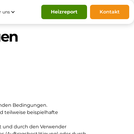
Heizreport
Kontakt
r uns
gen
genden Bedingungen.
 teilweise beispielhafte
rt und durch den Verwender
es (Auftragsbestätigung) oder durch