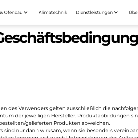
Klimatechnik
& Ofenbau
Dienstleistungen
Übe
Geschäftsbedingun
H
ngen des Verwenders gelten ausschließlich die nachfol
um der jeweiligen Hersteller. Produktabbildungen sind
stellten/gelieferten Produkten abweichen.
s sind nur dann wirksam, wenn sie besonders vereinba
verträge kommen erst durch Unterzeichnung des Auftrag