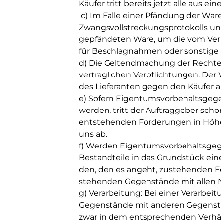
Käufer tritt bereits jetzt all
c) Im Falle einer Pfändung der Ware
Zwangsvollstreckungsprotokolls und 
gepfändeten Ware, um die vom Verk
für Beschlagnahmen oder sonst
d) Die Geltendmachung der Rechte 
vertraglichen Verpflichtungen. Der
des Lieferanten g
e) Sofern Eigentumsvorbehaltsgege
werden, tritt der Auftraggeber sch
entstehenden Forderungen in Höh
uns 
f) Werden Eigentumsvorbehaltsgege
Bestandteile in das Grundstück eine
den, den es angeht, zustehenden 
stehenden Gegenstände mit allen 
g) Verarbeitung: Bei einer Verarb
Gegenstände mit anderen Gegenstä
zwar in dem entsprechenden Verhä