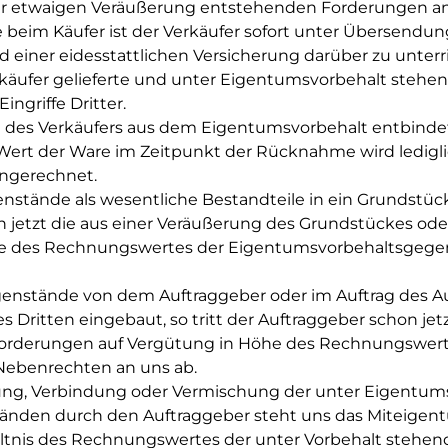
e aus einer etwaigen Veräußerung entstehenden F
 beim Käufer ist der Verkäufer sofort unter Übersendung
einer eidesstattlichen Versicherung darüber zu unterric
äufer gelieferte und unter Eigentumsvorbehalt stehend
ige Eingriffe Dritter.
des Verkäufers aus dem Eigentumsvorbehalt entbindet
 Wert der Ware im Zeitpunkt der Rücknahme wird ledigl
egen den Käufer angerechnet.
nstände als wesentliche Bestandteile in ein Grundstüc
on jetzt die aus einer Veräußerung des Grundstückes o
e des Rechnungswertes der Eigentumsvorbehaltsgegen
ab.
nstände von dem Auftraggeber oder im Auftrag des Au
s Dritten eingebaut, so tritt der Auftraggeber schon je
Forderungen auf Vergütung in Höhe des Rechnungswert
Nebenrechten an uns ab.
eitung, Verbindung oder Vermischung der unter Eigentu
nden durch den Auftraggeber steht uns das Miteigent
ltnis des Rechnungswertes der unter Vorbehalt stehe