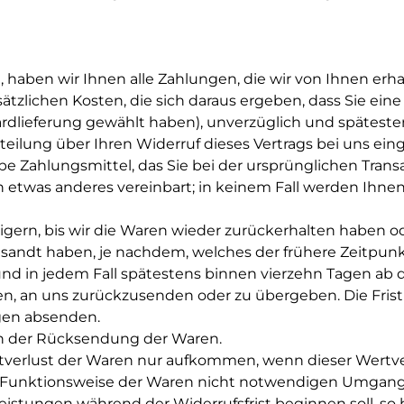
 haben wir Ihnen alle Zahlungen, die wir von Ihnen erha
tzlichen Kosten, die sich daraus ergeben, dass Sie eine 
rdlieferung gewählt haben), unverzüglich und spätest
eilung über Ihren Widerruf dieses Vertrags bei uns eing
 Zahlungsmittel, das Sie bei der ursprünglichen Transa
h etwas anderes vereinbart; in keinem Fall werden Ihn
ern, bis wir die Waren wieder zurückerhalten haben od
sandt haben, je nachdem, welches der frühere Zeitpunkt
nd in jedem Fall spätestens binnen vierzehn Tagen ab
ten, an uns zurückzusenden oder zu übergeben. Die Frist
agen absenden.
en der Rücksendung der Waren.
tverlust der Waren nur aufkommen, wenn dieser Wertver
 Funktionsweise der Waren nicht notwendigen Umgang 
leistungen während der Widerrufsfrist beginnen soll, so